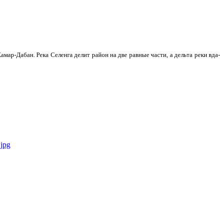
мар-Дабан. Река Селенга делит район на две равные части, а дельта реки вда­