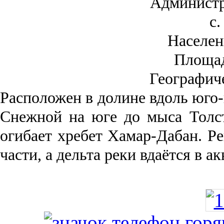
Администр
с.
Населен
Площа
Географич
Рас­положен в долине вдоль юго-
Снежной на юге до мыса Толст
огибает хребет Хамар-Дабан. Ре
части, а дельта реки вда­ётся в 