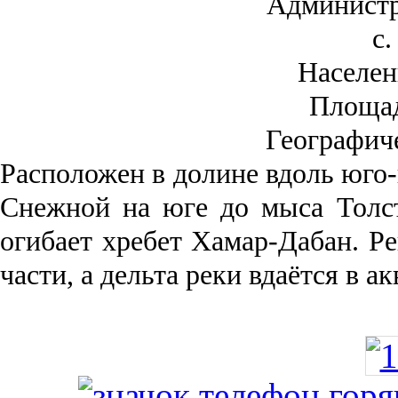
Администр
с.
Населен
Площа
Географич
Рас­положен в долине вдоль юго-
Снежной на юге до мыса Толст
огибает хребет Хамар-Дабан. Ре
части, а дельта реки вда­ётся в 