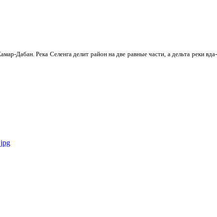
мар-Дабан. Река Селенга делит район на две равные части, а дельта реки вда­