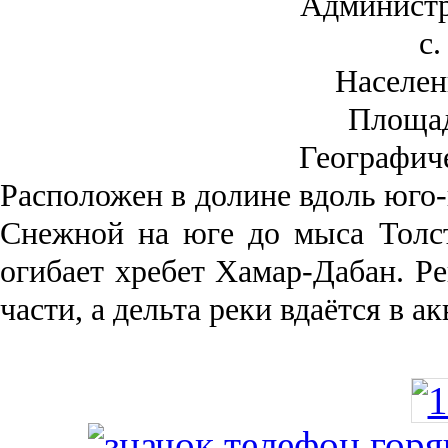
Администр
с.
Населен
Площа
Географич
Рас­положен в долине вдоль юго-
Снежной на юге до мыса Толст
огибает хребет Хамар-Дабан. Ре
части, а дельта реки вда­ётся в 