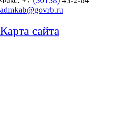
Факс:
+7
(30138)
43-2-64
admkab@govrb.ru
Карта сайта