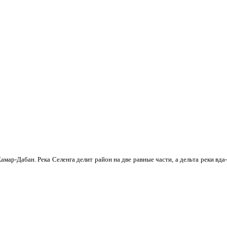
мар-Дабан. Река Селенга делит район на две равные части, а дельта реки вда­