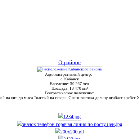
О районе
Административный центр:
с. Кабанск
Население:
50 267 чел.
Площадь:
13 470 км²
Географическое положение:
ой на юге до мыса Толстый на севере. С юго-востока долину огибает хребет Ха