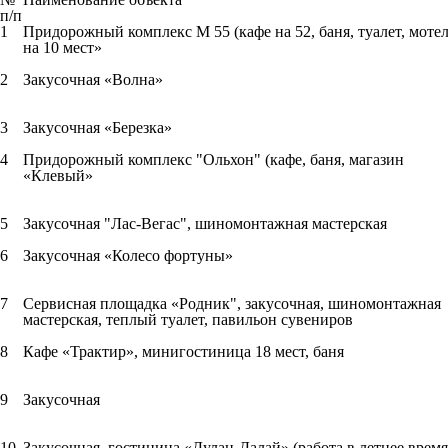
п/п
1
Придорожный комплекс М 55 (кафе на 52, баня, туалет, моте
на 10 мест»
2
Закусочная «Волна»
3
Закусочная «Березка»
4
Придорожный комплекс "Ольхон" (кафе, баня, магазин
«Клевый»
5
Закусочная "Лас-Вегас", шиномонтажная мастерская
6
Закусочная «Колесо фортуны»
7
Сервисная площадка «Родник", закусочная, шиномонтажная
мастерская, теплый туалет, павильон сувениров
8
Кафе «Трактир», минигостиница 18 мест, баня
9
Закусочная
10
Закусочная, гостиница «Дулан-Далай» (работа в летнее время