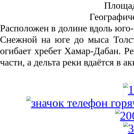
Площа
Географич
Рас­положен в долине вдоль юго-
Снежной на юге до мыса Толст
огибает хребет Хамар-Дабан. Ре
части, а дельта реки вда­ётся в 