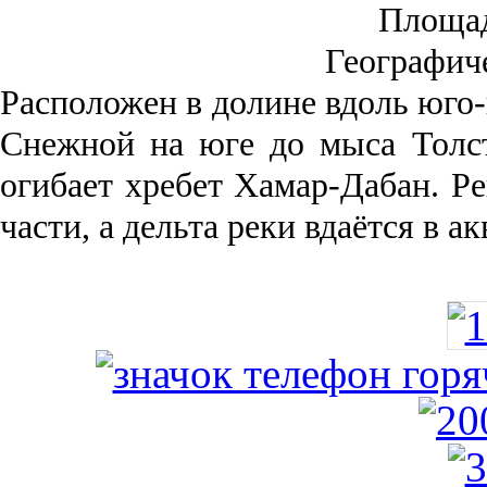
Площа
Географич
Рас­положен в долине вдоль юго-
Снежной на юге до мыса Толст
огибает хребет Хамар-Дабан. Ре
части, а дельта реки вда­ётся в 