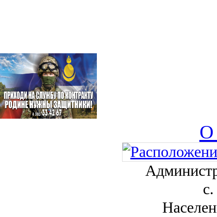
О
Администр
с.
Населен