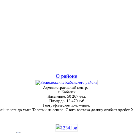
О районе
Административный центр:
с. Кабанск
Население:
50 267 чел.
Площадь:
13 470 км²
Географическое положение:
ой на юге до мыса Толстый на севере. С юго-востока долину огибает хребет Ха