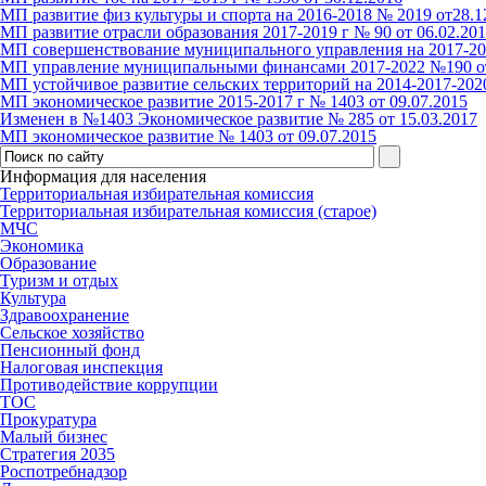
МП развитие физ культуры и спорта на 2016-2018 № 2019 от28.1
МП развитие отрасли образования 2017-2019 г № 90 от 06.02.20
МП совершенствование муниципального управления на 2017-2020
МП управление муниципальными финансами 2017-2022 №190 от
МП устойчивое развитие сельских территорий на 2014-2017-202
МП экономическое развитие 2015-2017 г № 1403 от 09.07.2015
Изменен в №1403 Экономическое развитие № 285 от 15.03.2017
МП экономическое развитие № 1403 от 09.07.2015
Информация для населения
Территориальная избирательная комиссия
Территориальная избирательная комиссия (старое)
МЧС
Экономика
Образование
Туризм и отдых
Культура
Здравоохранение
Сельское хозяйство
Пенсионный фонд
Налоговая инспекция
Противодействие коррупции
ТОС
Прокуратура
Малый бизнес
Стратегия 2035
Роспотребнадзор