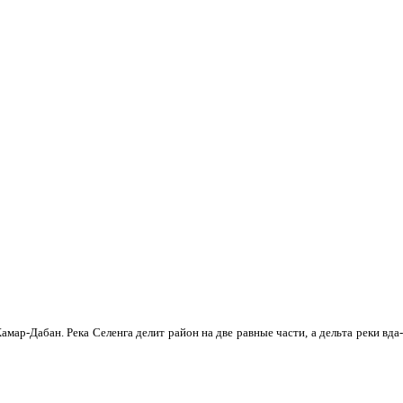
мар-Дабан. Река Селенга делит район на две равные части, а дельта реки вда­