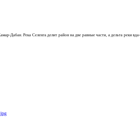
мар-Дабан. Река Селенга делит район на две равные части, а дельта реки вда­