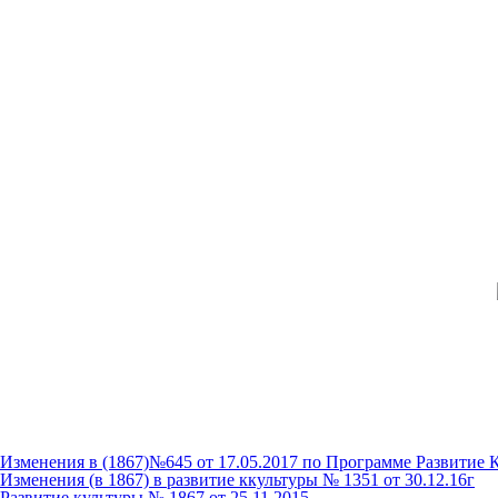
Изменения в (1867)№645 от 17.05.2017 по Программе Развитие 
Изменения (в 1867) в развитие ккультуры № 1351 от 30.12.16г
Развитие культуры № 1867 от 25.11.2015