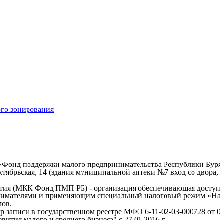
ого зонирования
 «Фонд поддержки малого предпринимательства Республики Буря
тябрьская, 14 (здания муниципальной аптеки №7 вход со двора, 
рятия (МКК Фонд ПМП РБ)
- организация обеспечивающая доступ 
имателями и применяющим специальный налоговый режим «Нало
мов.
 записи в государственном реестре МФО 6-11-02-03-000728 от 08
малого и среднего бизнеса" с 27.01.2016 г.