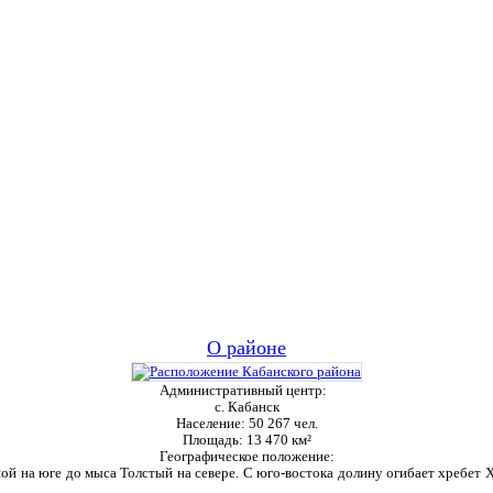
О районе
Административный центр:
с. Кабанск
Население:
50 267 чел.
Площадь:
13 470 км²
Географическое положение:
ой на юге до мыса Толстый на севере. С юго-востока долину огибает хребет Ха