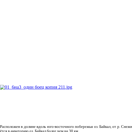
Рас­положен в долине вдоль юго-восточного побережья оз. Байкал, от р. Снежн
ётся в акваторию оз. Байкал более чем на 30 км.