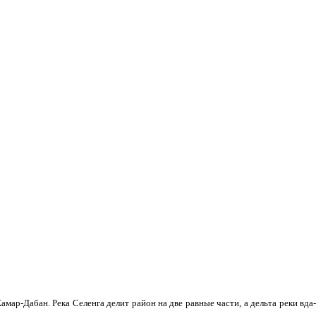
мар-Дабан. Река Селенга делит район на две равные части, а дельта реки вда­