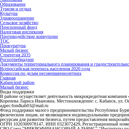
Образование
Туризм и отдых
Культура
Здравоохранение
Сельское хозяйство
Пенсионный фонд
Налоговая инспекция
Противодействие коррупции
ТОС
Прокуратура
Малый бизнес
Стратегия 2035
Роспотребнадзор
Документы территориального планирования и градостроительн
Всероссийская перепись населения 2020 года
Комиссия по делам несовершеннолетних
Главная
Кабанский район
Малый бизнес
Виды поддержки
В районе осуществляет деятельность микрокредитная компания
Коренева Лариса Ивановна. Местонахождение: с. Кабанск, ул. Ок
адрес:fondkab03@mail.ru
Фонд поддержки малого предпринимательства Республики Бу
физическим лицам, не являющимся индивидуальными предприн
ресурсам для развития бизнеса, путем предоставления микрозай
ОГРН 1020300978147, ИНН 0323072429
, Регистрационный номер
СРО Союз "МИКРОФИНАНСОВЫЙ АЛЬЯНС" "Институты развития 