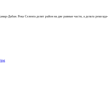
мар-Дабан. Река Селенга делит район на две равные части, а дельта реки вда­