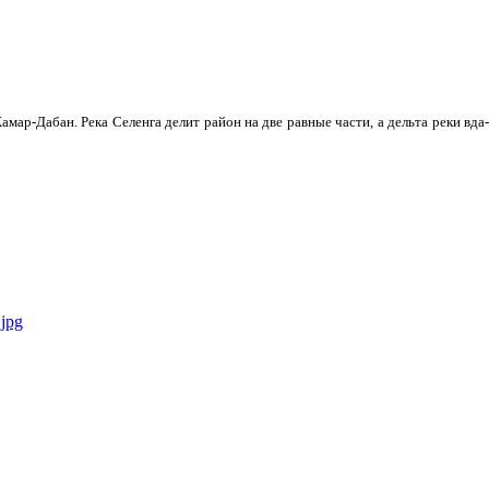
мар-Дабан. Река Селенга делит район на две равные части, а дельта реки вда­