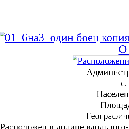
О
Администр
с.
Населен
Площа
Географич
Рас­положен в долине вдоль юго-