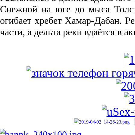
Снежной на юге до мыса Толст
огибает хребет Хамар-Дабан. Ре
части, а дельта реки вда­ётся в 