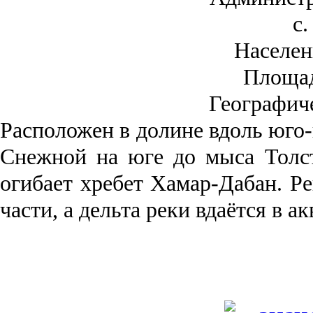
с.
Населен
Площа
Географич
Рас­положен в долине вдоль юго-
Снежной на юге до мыса Толст
огибает хребет Хамар-Дабан. Ре
части, а дельта реки вда­ётся в 