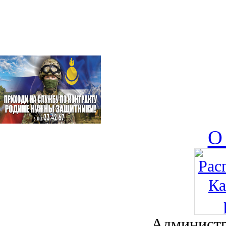
О
Администр