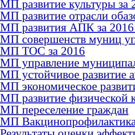
МП развитие культуры за 
МП развитие отрасли обазо
МП развития АПК за 2016
МП совершенств муниц упр
МП ТОС за 2016
МП управление муниципал
МП устойчивое развитие а
МП экономическое развити
МП развитие физической к
МП переселение граждан
МП Вакцинопрофилактик
Результаты оценки эффект