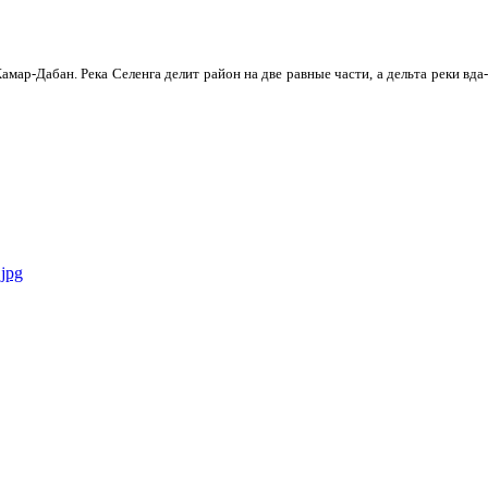
мар-Дабан. Река Селенга делит район на две равные части, а дельта реки вда­