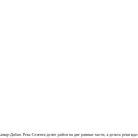
мар-Дабан. Река Селенга делит район на две равные части, а дельта реки вда­