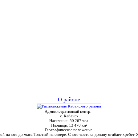
О районе
Административный центр:
с. Кабанск
Население:
50 267 чел.
Площадь:
13 470 км²
Географическое положение:
ой на юге до мыса Толстый на севере. С юго-востока долину огибает хребет Ха