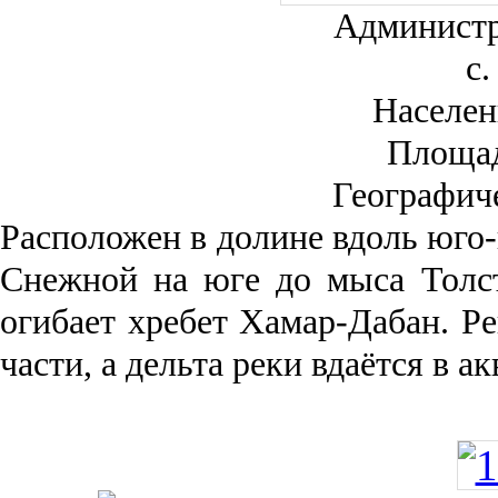
Администр
с.
Населен
Площа
Географич
Рас­положен в долине вдоль юго-
Снежной на юге до мыса Толст
огибает хребет Хамар-Дабан. Ре
части, а дельта реки вда­ётся в 