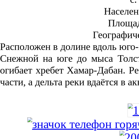
Населен
Площа
Географич
Рас­положен в долине вдоль юго-
Снежной на юге до мыса Толст
огибает хребет Хамар-Дабан. Ре
части, а дельта реки вда­ётся в 