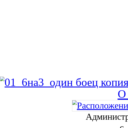
О
Администр
с.