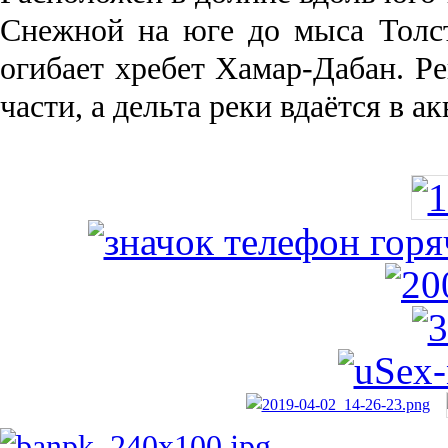
Снежной на юге до мыса Толст
огибает хребет Хамар-Дабан. Ре
части, а дельта реки вда­ётся в 