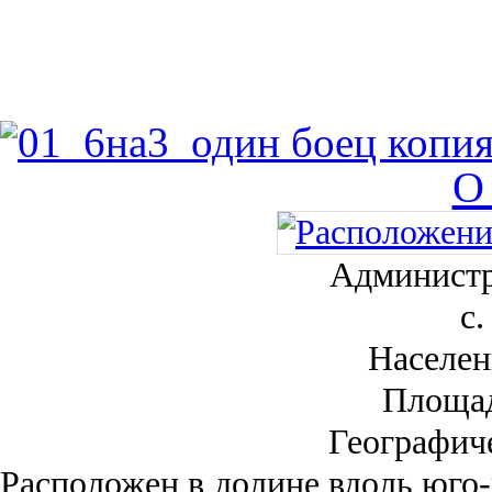
О
Администр
с.
Населен
Площа
Географич
Рас­положен в долине вдоль юго-