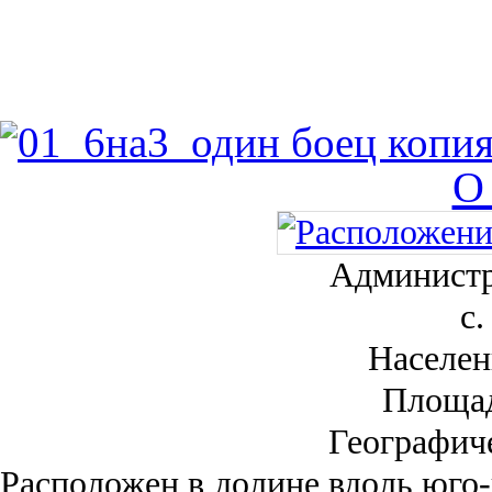
О
Администр
с.
Населен
Площа
Географич
Рас­положен в долине вдоль юго-