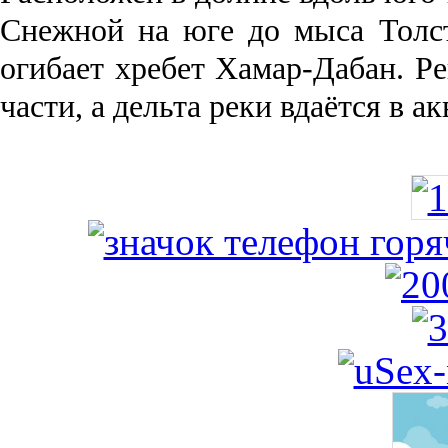
Снежной на юге до мыса Толст
огибает хребет Хамар-Дабан. Ре
части, а дельта реки вда­ётся в 