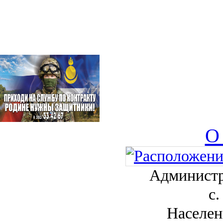
О
Администр
с.
Населен