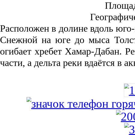
Площа
Географич
Рас­положен в долине вдоль юго-
Снежной на юге до мыса Толст
огибает хребет Хамар-Дабан. Ре
части, а дельта реки вда­ётся в 