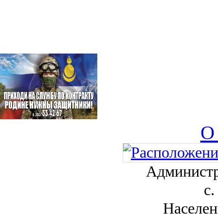
О
Администр
с.
Населен