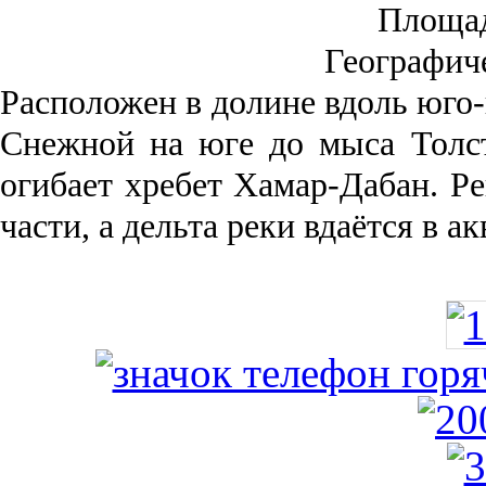
Площа
Географич
Рас­положен в долине вдоль юго-
Снежной на юге до мыса Толст
огибает хребет Хамар-Дабан. Ре
части, а дельта реки вда­ётся в 