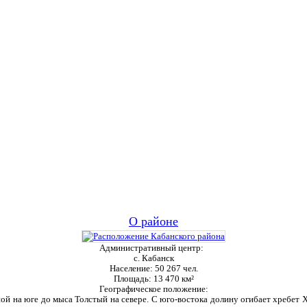
О районе
Административный центр:
с. Кабанск
Население:
50 267 чел.
Площадь:
13 470 км²
Географическое положение:
ой на юге до мыса Толстый на севере. С юго-востока долину огибает хребет Ха