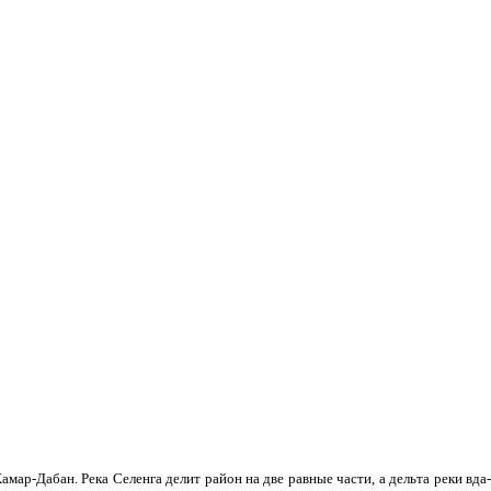
мар-Дабан. Река Селенга делит район на две равные части, а дельта реки вда­