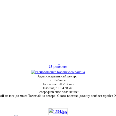
О районе
Административный центр:
с. Кабанск
Население:
50 267 чел.
Площадь:
13 470 км²
Географическое положение:
ой на юге до мыса Толстый на севере. С юго-востока долину огибает хребет Ха