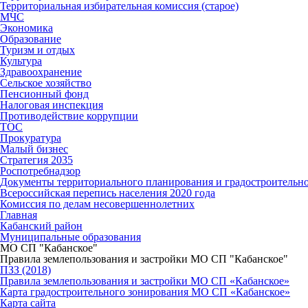
Территориальная избирательная комиссия (старое)
МЧС
Экономика
Образование
Туризм и отдых
Культура
Здравоохранение
Сельское хозяйство
Пенсионный фонд
Налоговая инспекция
Противодействие коррупции
ТОС
Прокуратура
Малый бизнес
Стратегия 2035
Роспотребнадзор
Документы территориального планирования и градостроительн
Всероссийская перепись населения 2020 года
Комиссия по делам несовершеннолетних
Главная
Кабанский район
Муниципальные образования
МО СП "Кабанское"
Правила землепользования и застройки МО СП "Кабанское"
ПЗЗ (2018)
Правила землепользования и застройки МО СП «Кабанское»
Карта градостроительного зонирования МО СП «Кабанское»
Карта сайта