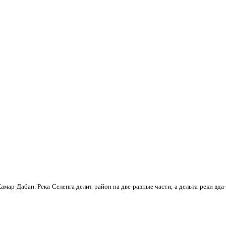
мар-Дабан. Река Селенга делит район на две равные части, а дельта реки вда­