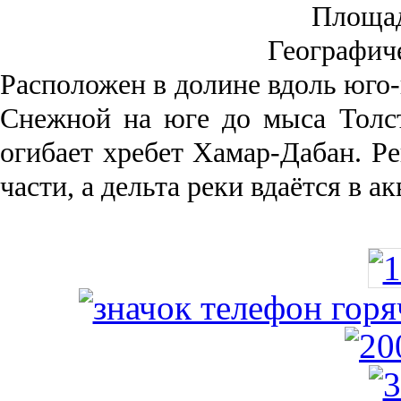
Площа
Географич
Рас­положен в долине вдоль юго-
Снежной на юге до мыса Толст
огибает хребет Хамар-Дабан. Ре
части, а дельта реки вда­ётся в 