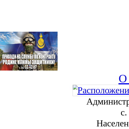
О
Администр
с.
Населен