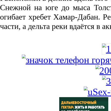
Снежной на юге до мыса Толст
огибает хребет Хамар-Дабан. Ре
части, а дельта реки вда­ётся в 