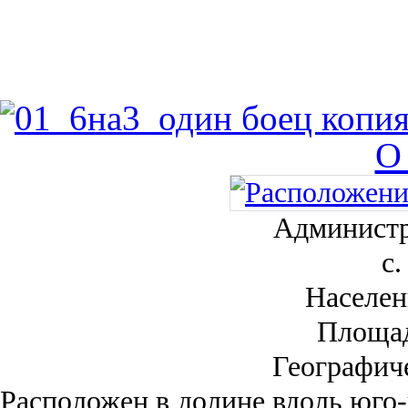
О
Администр
с.
Населен
Площа
Географич
Рас­положен в долине вдоль юго-