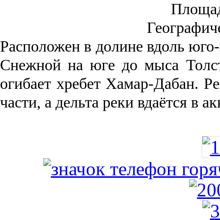
Площа
Географич
Рас­положен в долине вдоль юго-
Снежной на юге до мыса Толст
огибает хребет Хамар-Дабан. Ре
части, а дельта реки вда­ётся в 