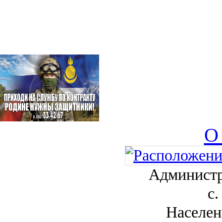
О
Администр
с.
Населен