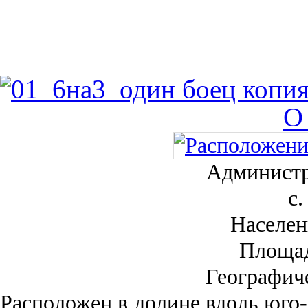
О
Администр
с.
Населен
Площа
Географич
Рас­положен в долине вдоль юго-