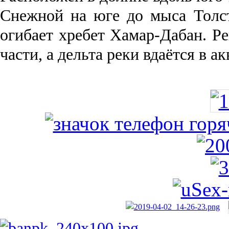
Снежной на юге до мыса Толст
огибает хребет Хамар-Дабан. Ре
части, а дельта реки вда­ётся в 