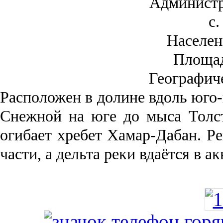
Администр
с.
Населен
Площа
Географич
Рас­положен в долине вдоль юго-
Снежной на юге до мыса Толст
огибает хребет Хамар-Дабан. Ре
части, а дельта реки вда­ётся в 