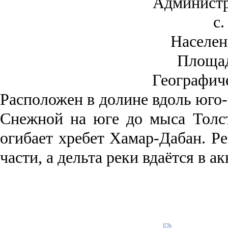
Администр
с.
Населен
Площа
Географич
Рас­положен в долине вдоль юго-
Снежной на юге до мыса Толст
огибает хребет Хамар-Дабан. Ре
части, а дельта реки вда­ётся в 