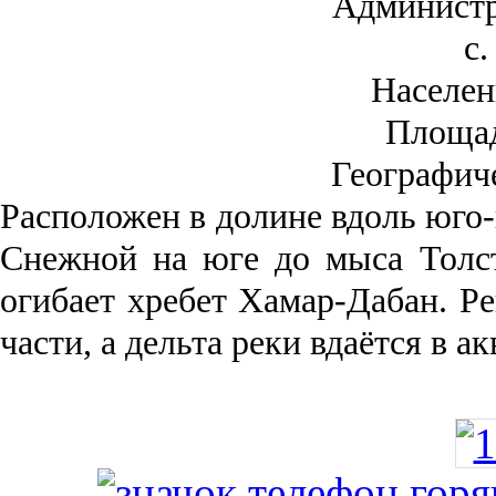
Администр
с.
Населен
Площа
Географич
Рас­положен в долине вдоль юго-
Снежной на юге до мыса Толст
огибает хребет Хамар-Дабан. Ре
части, а дельта реки вда­ётся в 