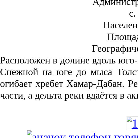
Администр
с.
Населен
Площа
Географич
Рас­положен в долине вдоль юго-
Снежной на юге до мыса Толст
огибает хребет Хамар-Дабан. Ре
части, а дельта реки вда­ётся в 