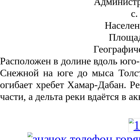
Администр
с.
Населен
Площа
Географич
Рас­положен в долине вдоль юго-
Снежной на юге до мыса Толст
огибает хребет Хамар-Дабан. Ре
части, а дельта реки вда­ётся в 