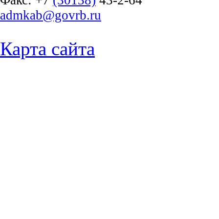
Факс:
+7
(30138)
43-2-64
admkab@govrb.ru
Карта сайта