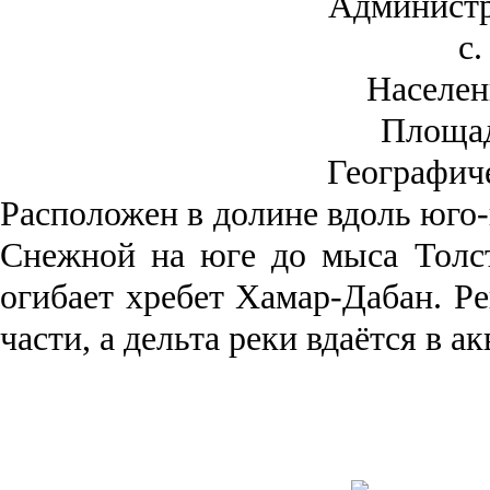
Администр
с.
Населен
Площа
Географич
Рас­положен в долине вдоль юго-
Снежной на юге до мыса Толст
огибает хребет Хамар-Дабан. Ре
части, а дельта реки вда­ётся в 