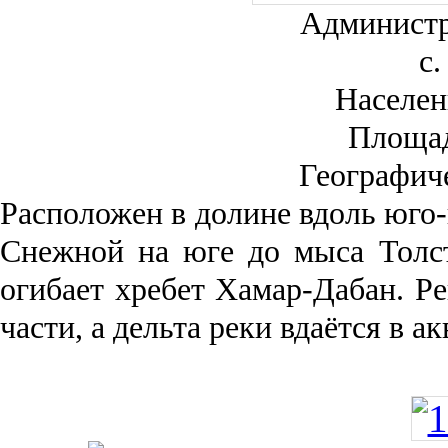
Администр
с.
Населен
Площа
Географич
Рас­положен в долине вдоль юго-
Снежной на юге до мыса Толст
огибает хребет Хамар-Дабан. Ре
части, а дельта реки вда­ётся в 