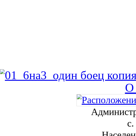
О
Администр
с.
Населен