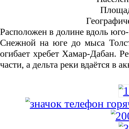
Площа
Географич
Рас­положен в долине вдоль юго-
Снежной на юге до мыса Толст
огибает хребет Хамар-Дабан. Ре
части, а дельта реки вда­ётся в 