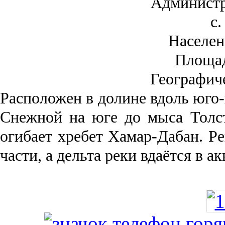
Администр
с.
Населен
Площа
Географич
Рас­положен в долине вдоль юго-
Снежной на юге до мыса Толст
огибает хребет Хамар-Дабан. Ре
части, а дельта реки вда­ётся в 