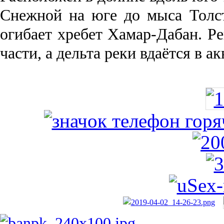
Снежной на юге до мыса Толст
огибает хребет Хамар-Дабан. Ре
части, а дельта реки вда­ётся в 