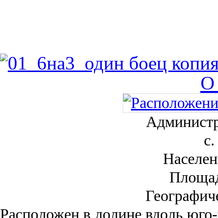
О
Администр
с.
Населен
Площа
Географич
Рас­положен в долине вдоль юго-