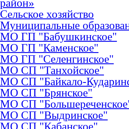
район»
Сельское хозяйство
Муниципальные образова
МО ГП "Бабушкинское"
МО ГП "Каменское"
МО ГП "Селенгинское"
МО CП "Танхойское"
МО СП "Байкало-Кударин
МО СП "Брянское"
МО СП "Большереченское
МО СП "Выдринское"
МО СП "Кабанское"