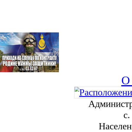
О
Администр
с.
Населен