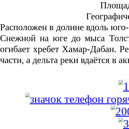
Площа
Географич
Рас­положен в долине вдоль юго-
Снежной на юге до мыса Толст
огибает хребет Хамар-Дабан. Ре
части, а дельта реки вда­ётся в 