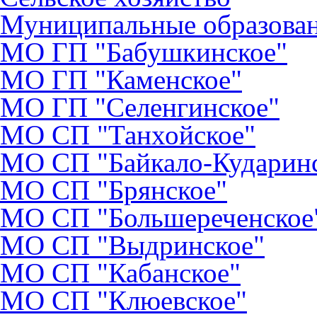
Муниципальные образова
МО ГП "Бабушкинское"
МО ГП "Каменское"
МО ГП "Селенгинское"
МО CП "Танхойское"
МО СП "Байкало-Кударин
МО СП "Брянское"
МО СП "Большереченское
МО СП "Выдринское"
МО СП "Кабанское"
МО СП "Клюевское"