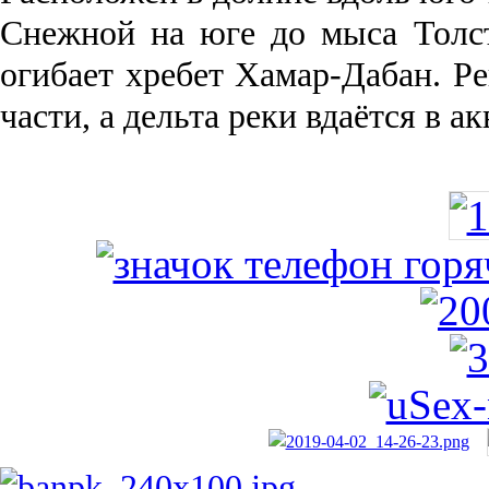
Снежной на юге до мыса Толст
огибает хребет Хамар-Дабан. Ре
части, а дельта реки вда­ётся в 