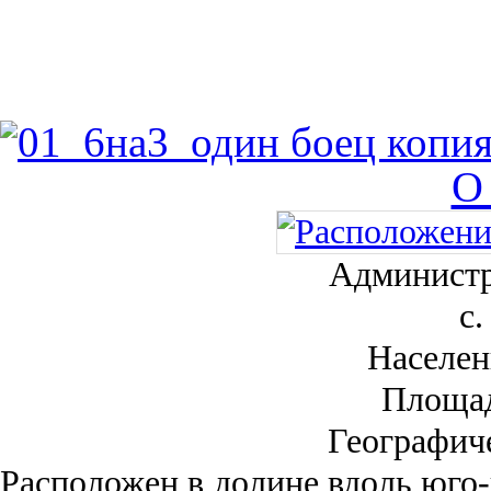
О
Администр
с.
Населен
Площа
Географич
Рас­положен в долине вдоль юго-