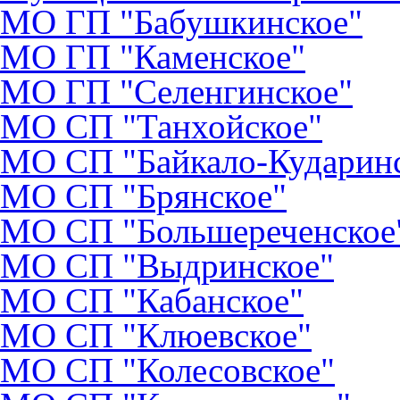
МО ГП "Бабушкинское"
МО ГП "Каменское"
МО ГП "Селенгинское"
МО CП "Танхойское"
МО СП "Байкало-Кударин
МО СП "Брянское"
МО СП "Большереченское
МО СП "Выдринское"
МО СП "Кабанское"
МО СП "Клюевское"
МО СП "Колесовское"