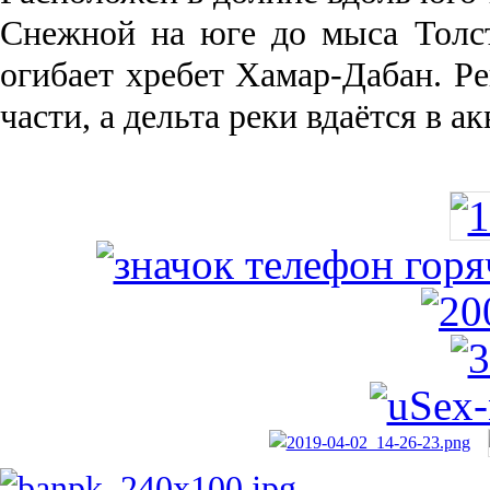
Снежной на юге до мыса Толст
огибает хребет Хамар-Дабан. Ре
части, а дельта реки вда­ётся в 