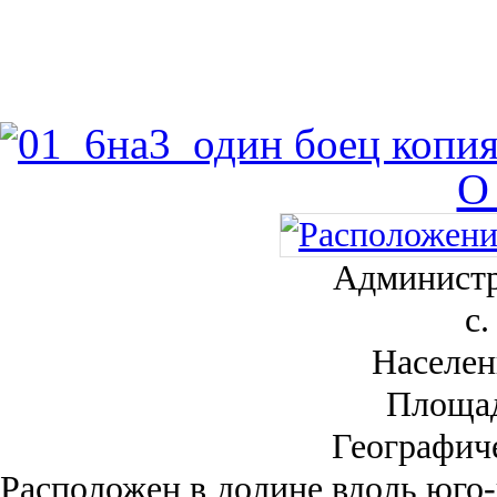
О
Администр
с.
Населен
Площа
Географич
Рас­положен в долине вдоль юго-