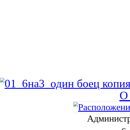
О
Администр
с.