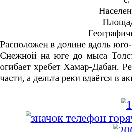
Населен
Площа
Географич
Рас­положен в долине вдоль юго-
Снежной на юге до мыса Толст
огибает хребет Хамар-Дабан. Ре
части, а дельта реки вда­ётся в 