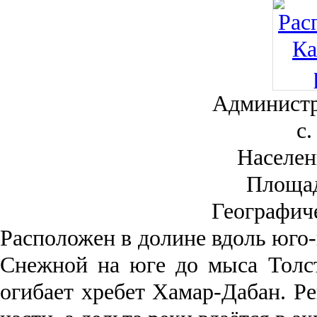
Администр
с.
Населен
Площа
Географич
Рас­положен в долине вдоль юго-
Снежной на юге до мыса Толст
огибает хребет Хамар-Дабан. Ре