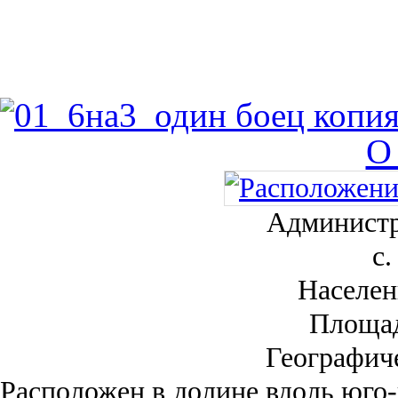
О
Администр
с.
Населен
Площа
Географич
Рас­положен в долине вдоль юго-