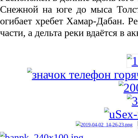
Снежной на юге до мыса Толст
огибает хребет Хамар-Дабан. Ре
части, а дельта реки вда­ётся в 