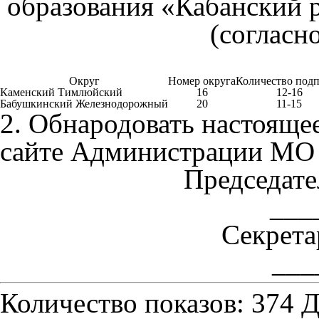
образования «Кабанский р
(согласн
Округ
Номер округа
Количество под
Каменский Тимлюйский
16
12-16
Бабушкинский Железнодорожный
20
11-15
2. Обнародовать настояще
сайте Администрации МО 
Председат
___
Секрет
___
Количество показов: 374
Д