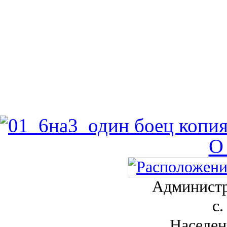
О
Администр
с.
Населен