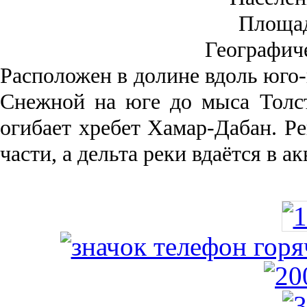
Площа
Географич
Рас­положен в долине вдоль юго-
Снежной на юге до мыса Толст
огибает хребет Хамар-Дабан. Ре
части, а дельта реки вда­ётся в 