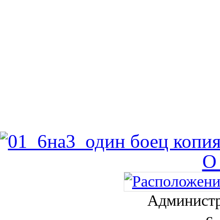
О
Администр
с.