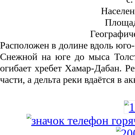
Населен
Площа
Географич
Рас­положен в долине вдоль юго-
Снежной на юге до мыса Толст
огибает хребет Хамар-Дабан. Ре
части, а дельта реки вда­ётся в 