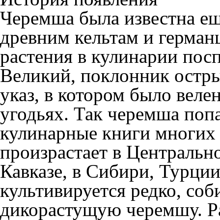
Черемша была известна ещ
древним кельтам и герман
растения в кулинарии пос
Великий, поклонник остры
указ, в котором было веле
угодьях. Так черемша попа
кулинарные книги многих
произрастает в Центральн
Кавказе, в Сибири, Турции
культивируется редко, со
дикорастущую черемшу. Ра