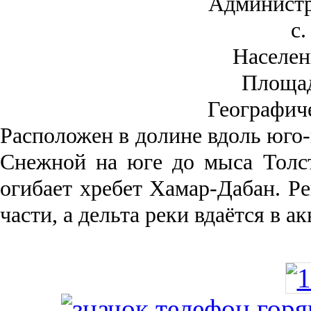
Администр
с.
Населен
Площа
Географич
Рас­положен в долине вдоль юго-
Снежной на юге до мыса Толст
огибает хребет Хамар-Дабан. Ре
части, а дельта реки вда­ётся в 