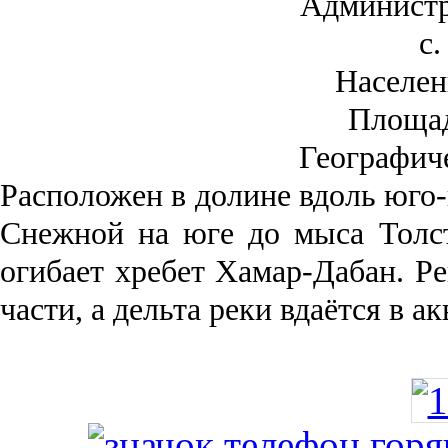
Администр
с.
Населен
Площа
Географич
Рас­положен в долине вдоль юго-
Снежной на юге до мыса Толст
огибает хребет Хамар-Дабан. Ре
части, а дельта реки вда­ётся в 