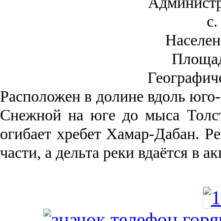
Администр
с.
Населен
Площа
Географич
Рас­положен в долине вдоль юго-
Снежной на юге до мыса Толст
огибает хребет Хамар-Дабан. Ре
части, а дельта реки вда­ётся в 